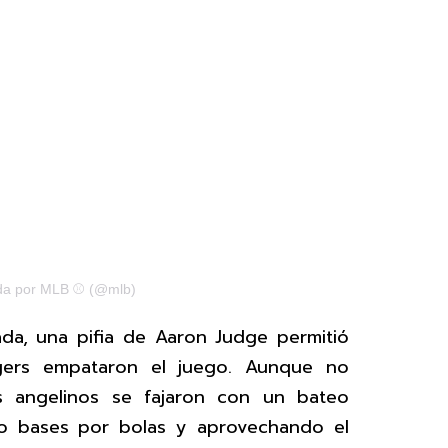
ida por MLB ⚾ (@mlb)
ada, una pifia de Aaron Judge permitió
gers empataron el juego. Aunque no
os angelinos se fajaron con un bateo
ndo bases por bolas y aprovechando el