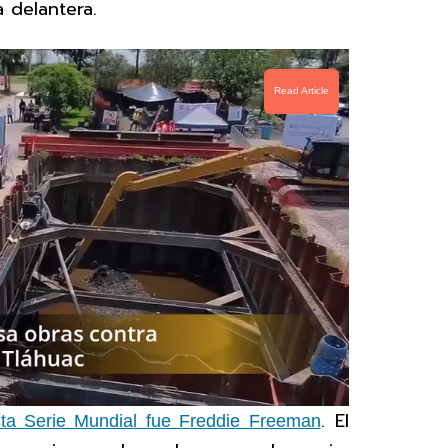
a delantera.
Read Article
. El
sta Serie Mundial fue Freddie Freeman