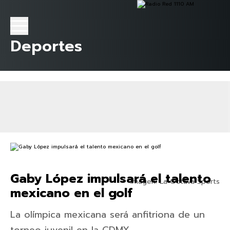
Deportes
Gaby López impulsará el talento
Imagen: La Octava Sports
mexicano en el golf
La olímpica mexicana será anfitriona de un
torneo juvenil en la CDMX.