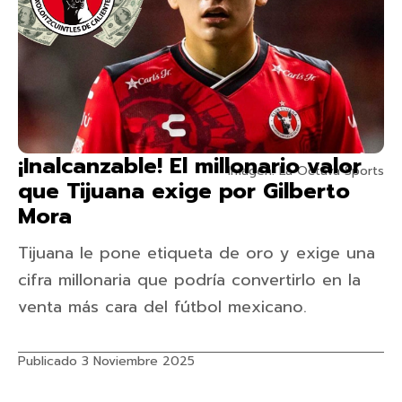
¡Inalcanzable! El millonario valor
Imagen: La Octava Sports
que Tijuana exige por Gilberto
Mora
Tijuana le pone etiqueta de oro y exige una
cifra millonaria que podría convertirlo en la
venta más cara del fútbol mexicano.
Publicado 3 Noviembre 2025