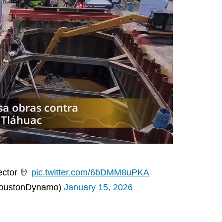
ector 🤘
pic.twitter.com/6bDMM8uPKA
oustonDynamo)
January 15, 2026