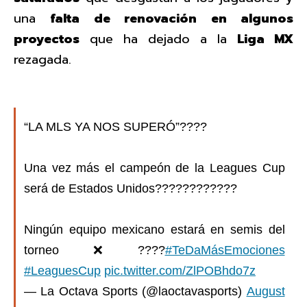
una
falta de renovación en algunos
proyectos
que ha dejado a la
Liga MX
rezagada.
“LA MLS YA NOS SUPERÓ”????
Una vez más el campeón de la Leagues Cup
será de Estados Unidos????????????
Ningún equipo mexicano estará en semis del
torneo❌????
#TeDaMásEmociones
#LeaguesCup
pic.twitter.com/ZlPOBhdo7z
— La Octava Sports (@laoctavasports)
August