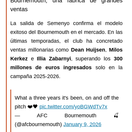
Bournemouth, una fábrica de grandes
ventas
La salida de Semenyo confirma el modelo
exitoso del Bournemouth en el mercado. En las
últimas temporadas, el club ha concretado
ventas millonarias como
Dean Huijsen
,
Milos
Kerkez
e
Illia Zabarnyi
, superando los
300
millones de euros ingresados
solo en la
campaña 2025-2026.
What a three years it's been, on and off the
pitch ❤️🖤
pic.twitter.com/yoBGWdTv7x
— AFC Bournemouth 🍒
(@afcbournemouth)
January 9, 2026