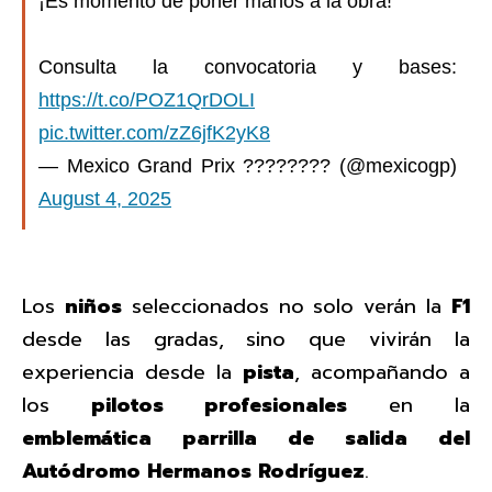
¡Es momento de poner manos a la obra!
Consulta la convocatoria y bases:
https://t.co/POZ1QrDOLI
pic.twitter.com/zZ6jfK2yK8
— Mexico Grand Prix ???????? (@mexicogp)
August 4, 2025
Los
niños
seleccionados no solo verán la
F1
desde las gradas, sino que vivirán la
experiencia desde la
pista
, acompañando a
los
pilotos profesionales
en la
emblemática parrilla de salida del
Autódromo Hermanos Rodríguez
.