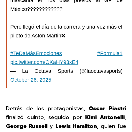
mascarita en los días previos al GP de
México????????????
Pero llegó el día de la carrera y una vez más el
piloto de Aston Martin❌
#TeDaMásEmociones
#Formula1
pic.twitter.com/OKaHY93xE4
— La Octava Sports (@laoctavasports)
October 26, 2025
Detrás de los protagonistas,
Oscar Piastri
finalizó quinto, seguido por
Kimi Antonelli
,
George Russell
y
Lewis Hamilton
, quien fue