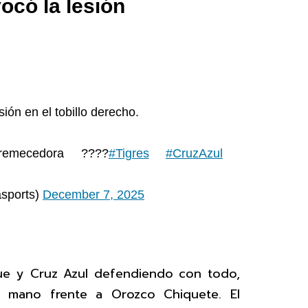
ocó la lesión
ión en el tobillo derecho.
emecedora ????
#Tigres
#CruzAzul
asports)
December 7, 2025
que y Cruz Azul defendiendo con todo,
ano frente a Orozco Chiquete. El