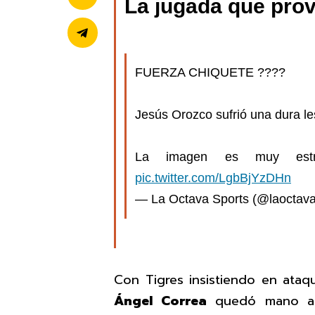
La jugada que prov
FUERZA CHIQUETE ????
Jesús Orozco sufrió una dura les
La imagen es muy estr
pic.twitter.com/LgbBjYzDHn
— La Octava Sports (@laoctav
Con Tigres insistiendo en ata
Ángel Correa
quedó mano a m