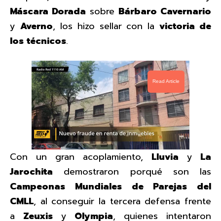
Máscara Dorada
sobre
Bárbaro Cavernario
y
Averno
, los hizo sellar con la
victoria de
los técnicos
.
Read Article
Con un gran acoplamiento,
Lluvia
y
La
Jarochita
demostraron porqué son las
Campeonas Mundiales de Parejas del
CMLL
, al conseguir la tercera defensa frente
a
Zeuxis
y
Olympia
, quienes intentaron