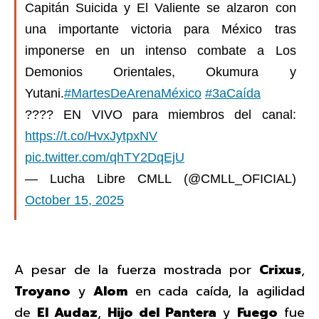
Capitán Suicida y El Valiente se alzaron con
una importante victoria para México tras
imponerse en un intenso combate a Los
Demonios Orientales, Okumura y
Yutani.
#MartesDeArenaMéxico
#3aCaída
???? EN VIVO para miembros del canal:
https://t.co/HvxJytpxNV
pic.twitter.com/qhTY2DqEjU
— Lucha Libre CMLL (@CMLL_OFICIAL)
October 15, 2025
A pesar de la fuerza mostrada por
Crixus
,
Troyano
y
Alom
en cada caída, la agilidad
de
El Audaz
,
Hijo del Pantera
y
Fuego
fue