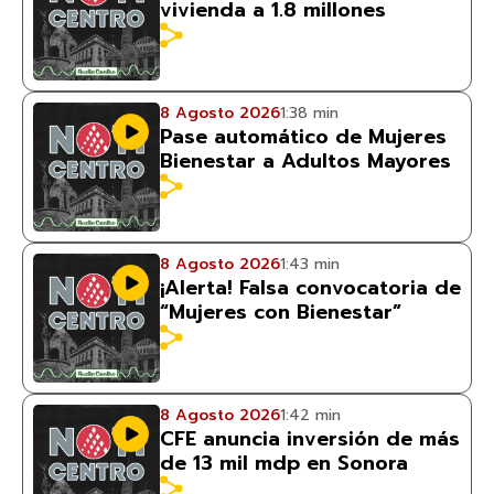
vivienda a 1.8 millones
8 Agosto 2026
1:38 min
Pase automático de Mujeres
Bienestar a Adultos Mayores
8 Agosto 2026
1:43 min
¡Alerta! Falsa convocatoria de
“Mujeres con Bienestar”
8 Agosto 2026
1:42 min
CFE anuncia inversión de más
de 13 mil mdp en Sonora