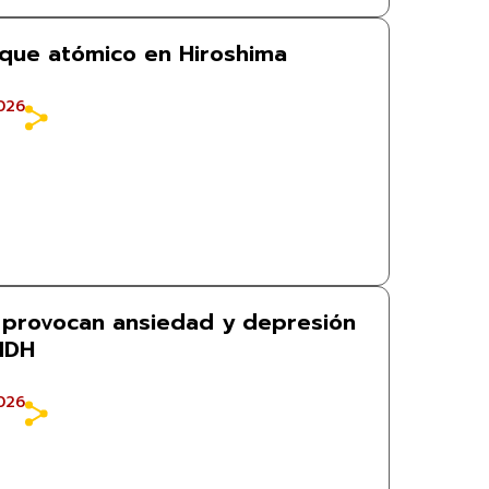
aque atómico en Hiroshima
026
 provocan ansiedad y depresión
CNDH
026