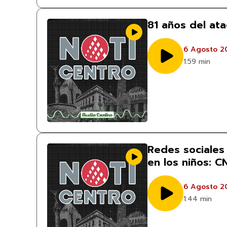
81 años del at
6 Agosto 2
1:59 min
Redes sociales
en los niños: 
6 Agosto 2
1:44 min