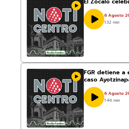
El Zócalo celeb
6 Agosto 2
1:32 min
FGR detiene a
caso Ayotzinap
6 Agosto 2
1:46 min