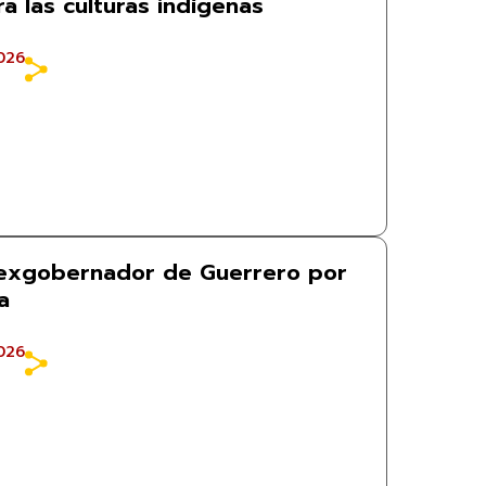
ra las culturas indígenas
026
 exgobernador de Guerrero por
a
026