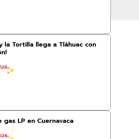
y la Tortilla llega a Tláhuac con
ón!
026
e gas LP en Cuernavaca
026