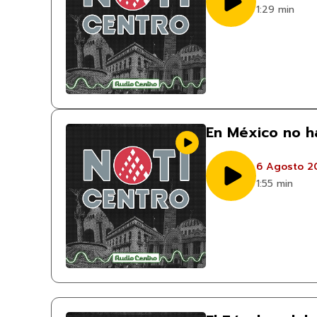
1:29 min
En México no ha
6 Agosto 2
1:55 min