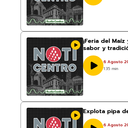
¡Feria del Maíz 
sabor y tradici
6 Agosto 2
1:35 min
Explota pipa d
6 Agosto 2