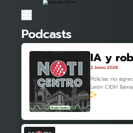
Podcasts
IA y ro
2 Junio 2026
Policías no agr
León CIDH llama