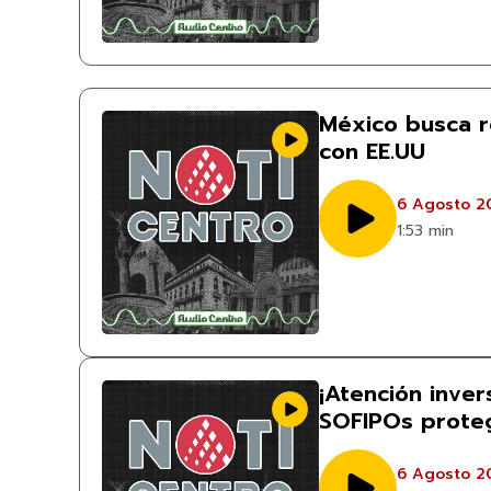
México busca r
con EE.UU
6 Agosto 2
1:53 min
¡Atención invers
SOFIPOs prote
6 Agosto 2