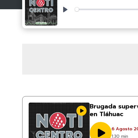
Play
Brugada superv
en Tláhuac
6 Agosto 2
1:30 min