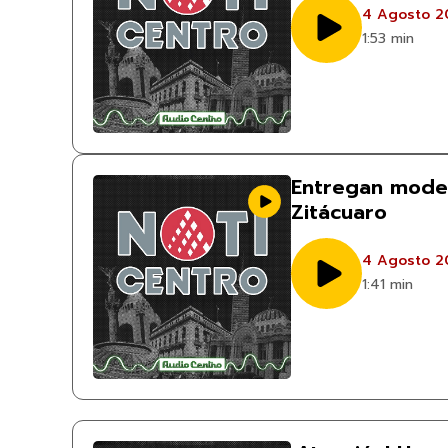
4 Agosto 2
1:53 min
Entregan moder
Zitácuaro
4 Agosto 2
1:41 min