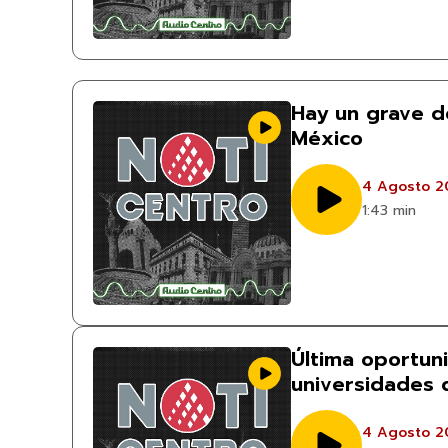
Hay un grave dé
México
4 Agosto 2
1:43 min
Última oportun
universidades
4 Agosto 2