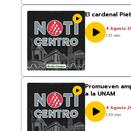
El cardenal Pie
4 Agosto 2
1:31 min
Promueven amp
a la UNAM
4 Agosto 2
1:33 min