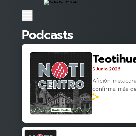
Podcasts
Teotihu
5 Junio 2026
Afición mexican
confirma más de