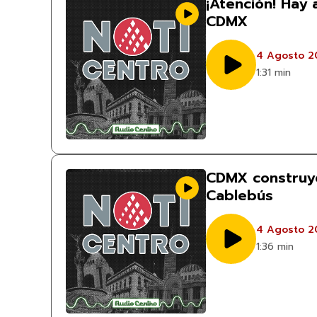
¡Atención! Hay 
CDMX
4 Agosto 2
1:31 min
CDMX construye
Cablebús
4 Agosto 2
1:36 min