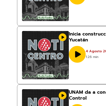
Inicia construc
Yucatán
4 Agosto 2
1:26 min
UNAM da a cono
Control