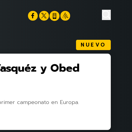
NUEVO
Vasquéz y Obed
 primer campeonato en Europa.