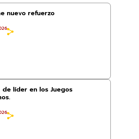
ne nuevo refuerzo
026
 de líder en los Juegos
os.
026