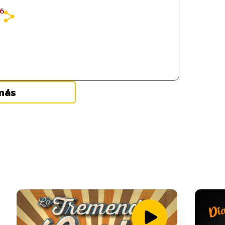
26
más