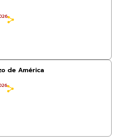
026
rzo de América
026