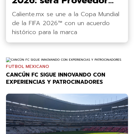
2026: será Proveedor
Oficial en México
Caliente.mx se une a la Copa Mundial
de la FIFA 2026™ con un acuerdo
histórico para la marca
FUTBOL MEXICANO
CANCÚN FC SIGUE INNOVANDO CON
EXPERIENCIAS Y PATROCINADORES