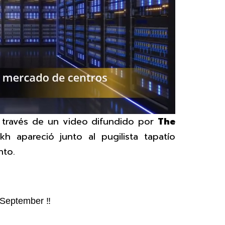
a través de un video difundido por
The
kh apareció junto al pugilista tapatío
nto.
 September ‼️