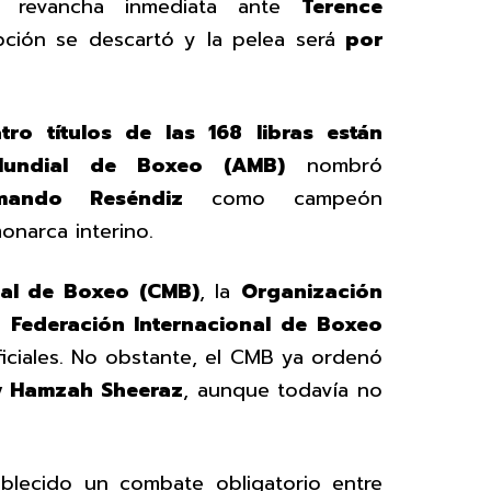
a revancha inmediata ante
Terence
pción se descartó y la pelea será
por
tro títulos de las 168 libras están
Mundial de Boxeo (AMB)
nombró
mando Reséndiz
como campeón
onarca interino.
al de Boxeo (CMB)
, la
Organización
a
Federación Internacional de Boxeo
iciales. No obstante, el CMB ya ordenó
i y Hamzah Sheeraz
, aunque todavía no
ablecido un combate obligatorio entre