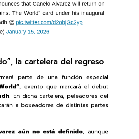
nounces that Canelo Alvarez will return on
inst The World” card under his inaugural
adh 👏
pic.twitter.com/d2objGc2yp
ne)
January 15, 2026
”, la cartelera del regreso
rmará parte de una función especial
World”
, evento que marcará el debut
adh
. En dicha cartelera, peleadores del
arán a boxeadores de distintas partes
lvarez aún no está definido
, aunque