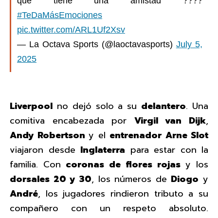
que tiene una amistad ????
#TeDaMásEmociones
pic.twitter.com/ARL1Uf2Xsv
— La Octava Sports (@laoctavasports)
July 5,
2025
Liverpool
no dejó solo a su
delantero
. Una
comitiva encabezada por
Virgil van Dijk
,
Andy Robertson
y el
entrenador
Arne Slot
viajaron desde
Inglaterra
para estar con la
familia. Con
coronas de flores rojas
y los
dorsales 20 y 30
, los números de
Diogo
y
André
, los jugadores rindieron tributo a su
compañero con un respeto absoluto.