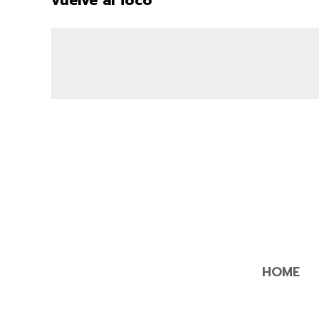
vuelve al foco
HOME