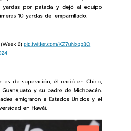
2 yardas por patada y dejó al equipo
imeras 10 yardas del emparrillado.
! (Week 6)
pic.twitter.com/KZ7uNxqb8O
024
z es de superación, él nació en Chico,
e Guanajuato y su padre de Michoacán.
ades emigraron a Estados Unidos y el
iversidad en Hawái.