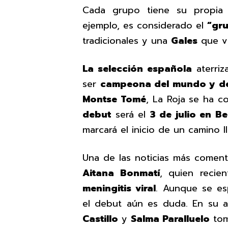
Cada grupo tiene su propia
ejemplo, es considerado el
“gru
tradicionales y una
Gales
que vi
La selección española
aterri
ser
campeona del mundo y de
Montse Tomé
, La Roja se ha c
debut
será el
3 de julio en B
marcará el inicio de un camino l
Una de las noticias más comen
Aitana Bonmatí
, quien reci
meningitis viral
. Aunque se es
el debut aún es duda. En su 
Castillo
y
Salma Paralluelo
tom