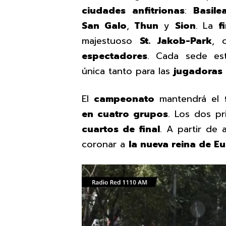
ciudades anfitrionas
:
Basile
San Galo
,
Thun
y
Sion
. La
f
majestuoso
St. Jakob-Park
, 
espectadores
. Cada sede est
única tanto para las
jugadoras
El
campeonato
mantendrá el
en cuatro grupos
. Los dos p
cuartos de final
. A partir de 
coronar a
la nueva reina de E