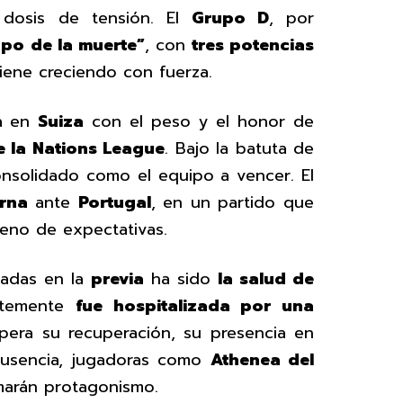
 dosis de tensión. El
Grupo D
, por
po de la muerte”
, con
tres potencias
ene creciendo con fuerza.
za en
Suiza
con el peso y el honor de
 la Nations League
. Bajo la batuta de
onsolidado como el equipo a vencer. El
erna
ante
Portugal
, en un partido que
leno de expectativas.
tadas en la
previa
ha sido
la salud de
entemente
fue hospitalizada por una
pera su recuperación, su presencia en
ausencia, jugadoras como
Athenea del
arán protagonismo.