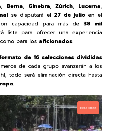
a
,
Berna
,
Ginebra
,
Zúrich
,
Lucerna
,
inal
se disputará el
27 de julio
en el
con capacidad para más de
38 mil
á lista para ofrecer una experiencia
como para los
aficionados
.
formato de 16 selecciones divididas
rimeros de cada grupo avanzarán a los
ahí, todo será eliminación directa hasta
uropa
.
Read Article