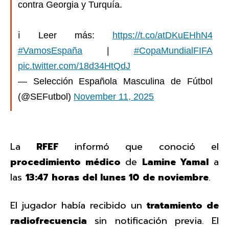
contra Georgia y Turquía.
ℹ️ Leer más:
https://t.co/atDKuEHhN4
#VamosEspaña
|
#CopaMundialFIFA
pic.twitter.com/18d34HtQdJ
— Selección Española Masculina de Fútbol
(@SEFutbol)
November 11, 2025
La
RFEF
informó que conoció el
procedimiento médico
de
Lamine Yamal
a
las
13:47 horas del lunes 10 de noviembre
.
El jugador había recibido un
tratamiento de
radiofrecuencia
sin notificación previa. El