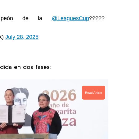
campeón de la
@LeaguesCup
?????
X)
July 28, 2025
idida en dos fases:
Read Article