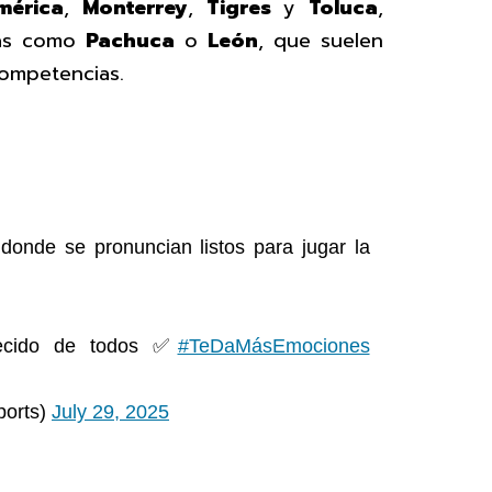
mérica
,
Monterrey
,
Tigres
y
Toluca
,
sas como
Pachuca
o
León
, que suelen
competencias.
onde se pronuncian listos para jugar la
recido de todos ✅
#TeDaMásEmociones
ports)
July 29, 2025