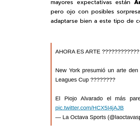
mayores expectativas están
A
pero ojo con posibles sorpre
adaptarse bien a este tipo de 
AHORA ES ARTE ????????????
New York presumió un arte den d
Leagues Cup ????????
El Piojo Alvarado el más pa
pic.twitter.com/HCX5I4jAJB
— La Octava Sports (@laoctavas