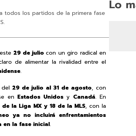
Lo m
a todos los partidos de la primera fase
S.
 este
29 de julio
con un giro radical en
aro de alimentar la rivalidad entre el
nidense
.
 del
29 de julio al 31 de agosto
, con
ose en
Estados Unidos
y
Canadá
. En
8 de la Liga MX y 18 de la MLS
, con la
rneo ya no incluirá enfrentamientos
en la fase inicial
.