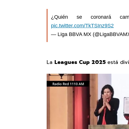
¿Quién se coronará 
pic.twitter.com/TkTSInz9S2
— Liga BBVA MX (@LigaBBVAM
La
Leagues Cup 2025
está div