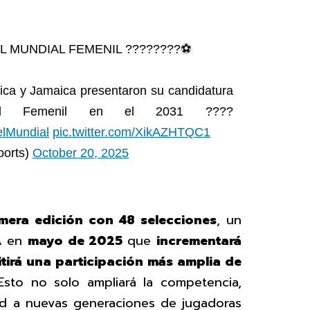
 MUNDIAL FEMENIL ????????⚽️
ica y Jamaica presentaron su candidatura
ial Femenil en el 2031 ????
lMundial
pic.twitter.com/XikAZHTQC1
ports)
October 20, 2025
imera edición con 48 selecciones
, un
A
en
mayo de 2025
que
incrementará
tirá una participación más amplia de
 Esto no solo ampliará la competencia,
dad a nuevas generaciones de jugadoras