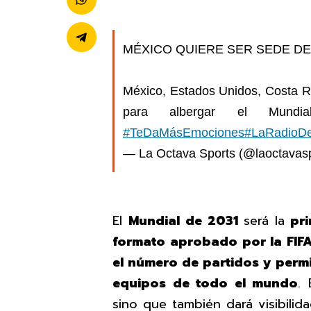
MÉXICO QUIERE SER SEDE DEL
México, Estados Unidos, Costa R
para albergar el Mund
#TeDaMásEmociones
#LaRadioDe
— La Octava Sports (@laoctavas
El
Mundial de 2031
será la
pr
formato aprobado por la FIF
el número de partidos y permi
equipos de todo el mundo
.
sino que también dará visibili