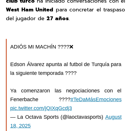
club turco
ha iniciado conversaciones con el
West Ham United
para concretar el traspaso
del jugador de
27 años
.
ADIÓS MI MACHÍN ????❌
Edson Álvarez apunta al futbol de Turquía para
la siguiente temporada ????
Ya comenzaron las negociaciones con el
Fenerbache ????
#TeDaMásEmociones
pic.twitter.com/jQIXqGcdj3
— La Octava Sports (@laoctavasports)
August
18, 2025