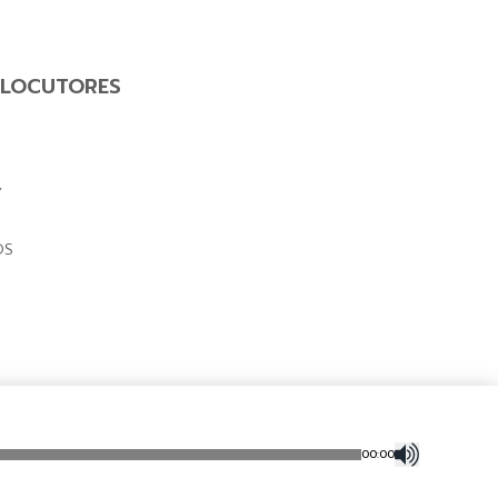
LOCUTORES
Y
OS
00
:
00