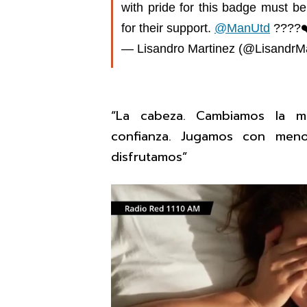
with pride for this badge must be
for their support.
@ManUtd
????
— Lisandro Martinez (@LisandrM
“La cabeza. Cambiamos la me
confianza. Jugamos con meno
disfrutamos”