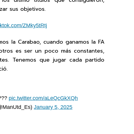
os último títulos que consiguieron,
ar sus objetivos.
tiktok.com/ZMky5tRtj
mos la Carabao, cuando ganamos la FA
otros es ser un poco más constantes,
tes. Tenemos que jugar cada partido
ió.
????
pic.twitter.com/aLeQcGkXQh
(@ManUtd_Es)
January 5, 2025