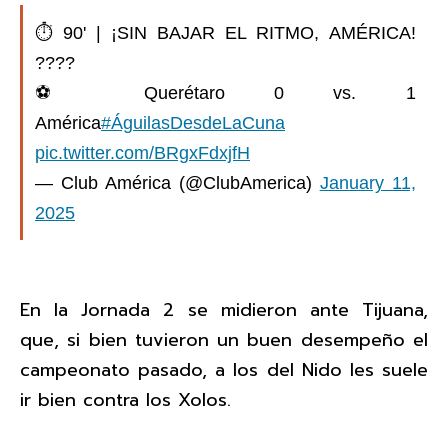
⏱️ 90' | ¡SIN BAJAR EL RITMO, AMÉRICA!
????
⚽️ Querétaro 0 vs. 1
América
#ÁguilasDesdeLaCuna
pic.twitter.com/BRgxFdxjfH
— Club América (@ClubAmerica)
January 11,
2025
En la Jornada 2 se midieron ante Tijuana,
que, si bien tuvieron un buen desempeño el
campeonato pasado, a los del Nido les suele
ir bien contra los Xolos.