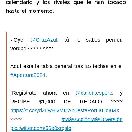
calendario y los rivales que le han tocado
hasta el momento.
¿Oye,
@CruzAzul
, tú no sabes perder,
verdad?????????
Aquí está la tabla general tras 15 fechas en el
#Apertura2024
.
¡Regístrate ahora en
@calientesports
y
RECIBE $1,000 DE REGALO ????
https://t.co/ydZDyHivMI
#ApuestaPorLaLigaMX
????
#MásAcciónMásDiversión
pic.twitter.com/56e0xrqslo