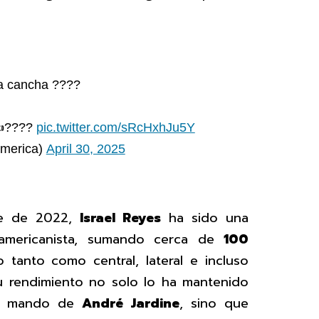
la cancha ????
 ✍️????
pic.twitter.com/sRcHxhJu5Y
merica)
April 30, 2025
re de 2022,
Israel Reyes
ha sido una
 americanista, sumando cerca de
100
 tanto como central, lateral e incluso
u rendimiento no solo lo ha mantenido
 el mando de
André Jardine
, sino que