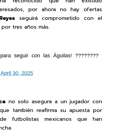
 ha reconocido que han existido
teresados, por ahora no hay ofertas
Reyes
seguirá comprometido con el
por tres años más.
 para seguir con las Águilas! ????????
)
April 30, 2025
ca
no solo asegura a un jugador con
o que también reafirma su apuesta por
de futbolistas mexicanos que han
ncha.