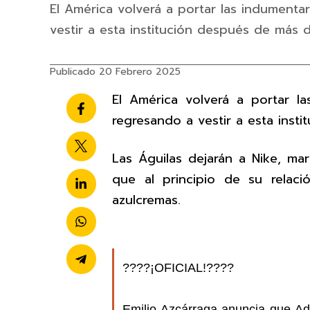
El América volverá a portar las indumenta
vestir a esta institución después de más 
Publicado 20 Febrero 2025
El América volverá a portar l
regresando a vestir a esta inst
Las Águilas dejarán a Nike, ma
que al principio de su relaci
azulcremas.
????¡OFICIAL!????
Emilio Azcárraga anuncia que Adid