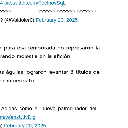
F4
pic.twitter.com/FeelhovSqL
??? ????????????????'????
? (@Valdoler0)
February 20, 2025
on para esa temporada no represaron la
ando molestia en la afición.
s águilas lograron levantar 8 títulos de
 tricampeonato.
 Adidas como el nuevo patrocinador del
.com/w8mzUJyDlg
a)
February 20, 2025