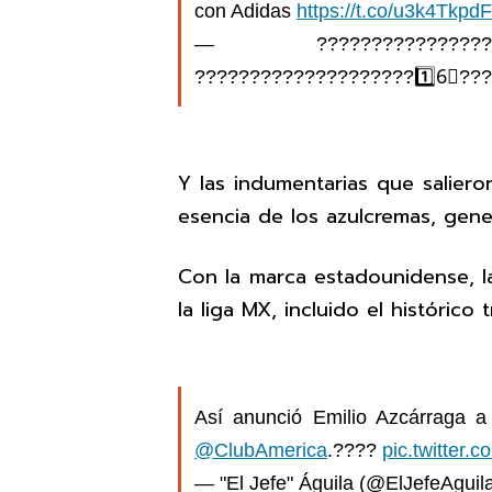
con Adidas
https://t.co/u3k4Tkpd
— ?????????????????
????????????????????1️⃣6⃣???
Y las indumentarias que salier
esencia de los azulcremas, gener
Con la marca estadounidense, la
la liga MX, incluido el histórico
Así anunció Emilio Azcárraga a
@ClubAmerica
.????
pic.twitter
— "El Jefe" Águila (@ElJefeAguil