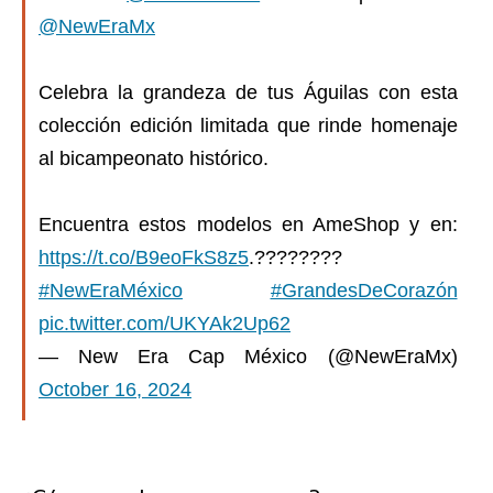
@NewEraMx
Celebra la grandeza de tus Águilas con esta
colección edición limitada que rinde homenaje
al bicampeonato histórico.
Encuentra estos modelos en AmeShop y en:
https://t.co/B9eoFkS8z5
.????????
#NewEraMéxico
#GrandesDeCorazón
pic.twitter.com/UKYAk2Up62
— New Era Cap México (@NewEraMx)
October 16, 2024