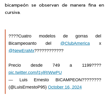
bicampeón se observan de manera fina en
cursiva.
????Cuatro modelos de gorras del
Bicampeoanto del
@ClubAmerica
x
@NewEraMx
????????????
Precio desde 749 a 1199????
pic.twitter.com/l1ylRIWwPU
— Luis Ernesto BICAMPEON????????
(@LuisErnestoP95)
October 16, 2024