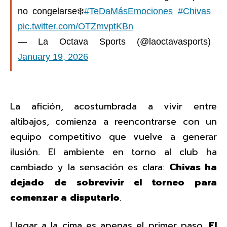
no congelarse❄️
#TeDaMásEmociones
#Chivas
pic.twitter.com/OTZmvptKBn
— La Octava Sports (@laoctavasports)
January 19, 2026
La afición, acostumbrada a vivir entre
altibajos, comienza a reencontrarse con un
equipo competitivo que vuelve a generar
ilusión. El ambiente en torno al club ha
cambiado y la sensación es clara:
Chivas ha
dejado de sobrevivir el torneo para
comenzar a disputarlo
.
Llegar a la cima es apenas el primer paso.
El