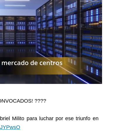
CONVOCADOS! ????
riel Milito para luchar por ese triunfo en
FZJYPwsO