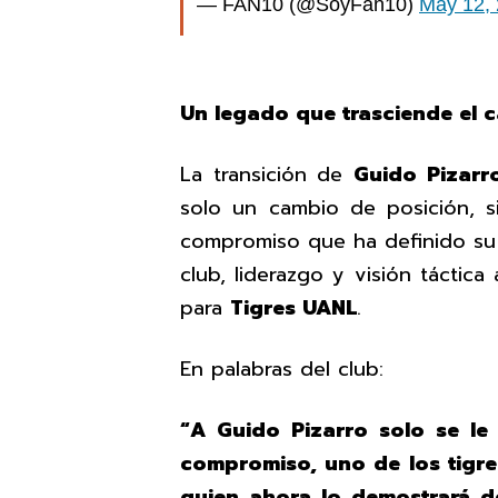
— FAN10 (@SoyFan10)
May 12,
Un legado que trasciende el
La transición de
Guido Pizar
solo un cambio de posición, si
compromiso que ha definido su 
club, liderazgo y visión tácti
para
Tigres UANL
.
En palabras del club:
“A Guido Pizarro solo se le
compromiso, uno de los tigre
quien ahora lo demostrará d