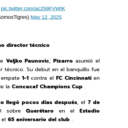
.
pic.twitter.com/ac259FVWtK
SomosTigres)
May 12, 2025
mo director técnico
 de
Veljko Paunovic
,
Pizarro
asumió el
 técnico. Su debut en el banquillo fue
 empate
1-1
contra el
FC Cincinnati
en
e la
Concacaf Champions Cup
.
co llegó pocos días después
, el
7 de
-0 sobre
Querétaro
en el
Estadio
 el
65 aniversario del club
.