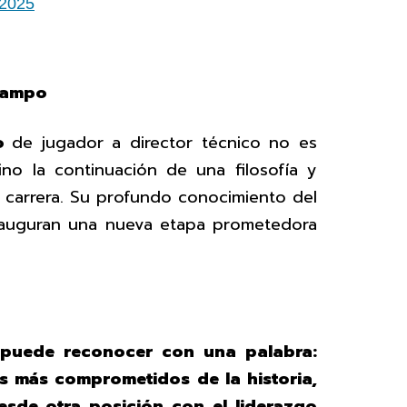
 2025
 campo
ro
de jugador a director técnico no es
no la continuación de una filosofía y
carrera. Su profundo conocimiento del
ca auguran una nueva etapa prometedora
 puede reconocer con una palabra:
s más comprometidos de la historia,
esde otra posición con el liderazgo