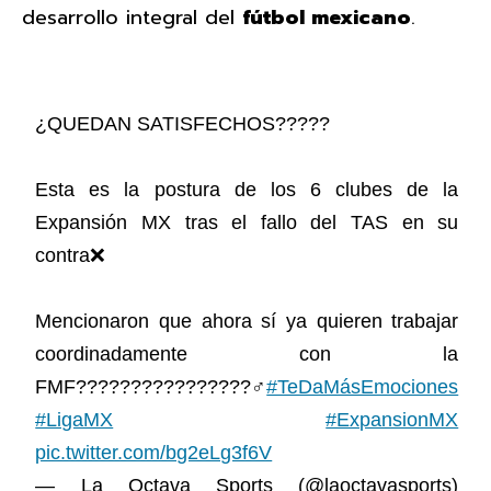
desarrollo integral del
fútbol mexicano
.
¿QUEDAN SATISFECHOS?????
Esta es la postura de los 6 clubes de la
Expansión MX tras el fallo del TAS en su
contra❌
Mencionaron que ahora sí ya quieren trabajar
coordinadamente con la
FMF????????????????‍♂️
#TeDaMásEmociones
#LigaMX
#ExpansionMX
pic.twitter.com/bg2eLg3f6V
— La Octava Sports (@laoctavasports)