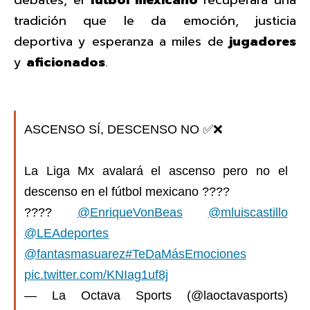
tradición que le da emoción, justicia
deportiva y esperanza a miles de
jugadores
y
aficionados
.
ASCENSO SÍ, DESCENSO NO ✅❌
La Liga Mx avalará el ascenso pero no el
descenso en el fútbol mexicano ????
????️
@EnriqueVonBeas
@mluiscastillo
@LEAdeportes
@fantasmasuarez
#TeDaMásEmociones
pic.twitter.com/KNIag1uf8j
— La Octava Sports (@laoctavasports)