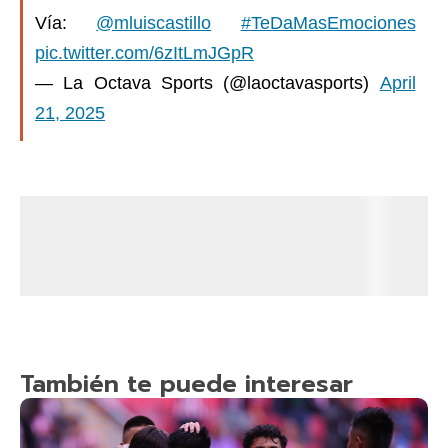
Vía:
@mluiscastillo
#TeDaMasEmociones
pic.twitter.com/6zItLmJGpR
— La Octava Sports (@laoctavasports)
April
21, 2025
También te puede interesar