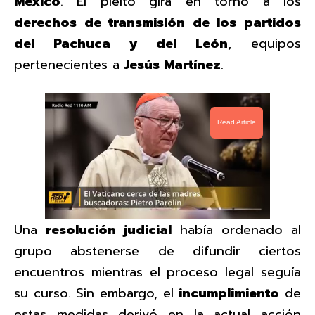
México
. El pleito gira en torno a los
derechos de transmisión de los partidos
del Pachuca y del León
, equipos
pertenecientes a
Jesús Martínez
.
Read Article
Una
resolución judicial
había ordenado al
grupo abstenerse de difundir ciertos
encuentros mientras el proceso legal seguía
su curso. Sin embargo, el
incumplimiento
de
estas medidas derivó en la actual acción