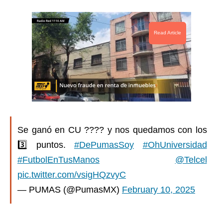
Read Article
Se ganó en CU ???? y nos quedamos con los
3️⃣ puntos.
#DePumasSoy
#OhUniversidad
#FutbolEnTusManos
@Telcel
pic.twitter.com/vsigHQzvyC
— PUMAS (@PumasMX)
February 10, 2025