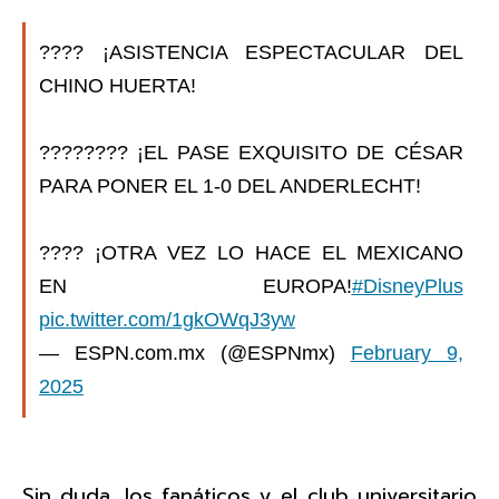
???? ¡ASISTENCIA ESPECTACULAR DEL
CHINO HUERTA!
????‍???? ¡EL PASE EXQUISITO DE CÉSAR
PARA PONER EL 1-0 DEL ANDERLECHT!
???? ¡OTRA VEZ LO HACE EL MEXICANO
EN EUROPA!
#DisneyPlus
pic.twitter.com/1gkOWqJ3yw
— ESPN.com.mx (@ESPNmx)
February 9,
2025
Sin duda, los fanáticos y el club universitario