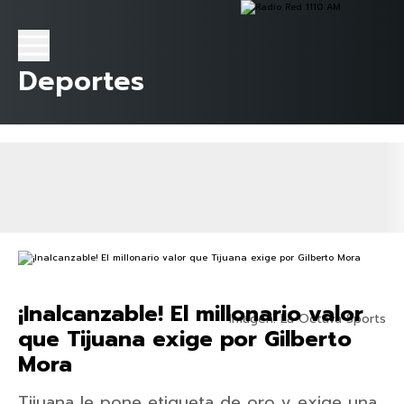
Deportes
¡Inalcanzable! El millonario valor
Imagen: La Octava Sports
que Tijuana exige por Gilberto
Mora
Tijuana le pone etiqueta de oro y exige una