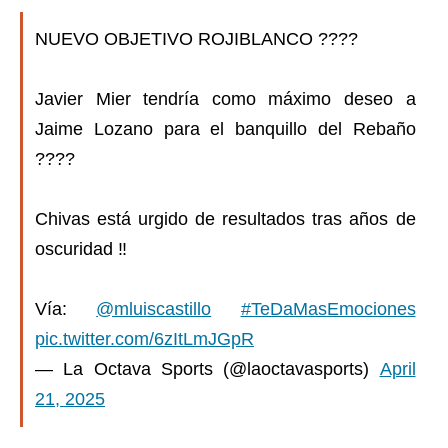
NUEVO OBJETIVO ROJIBLANCO ????
Javier Mier tendría como máximo deseo a
Jaime Lozano para el banquillo del Rebaño
????
Chivas está urgido de resultados tras años de
oscuridad ‼️
Vía:
@mluiscastillo
#TeDaMasEmociones
pic.twitter.com/6zItLmJGpR
— La Octava Sports (@laoctavasports)
April
21, 2025