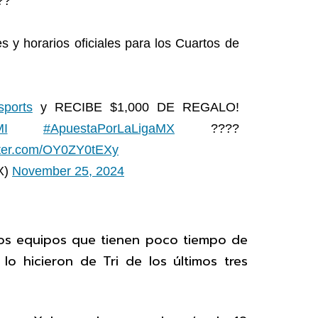
??
es y horarios oficiales para los Cuartos de
sports
y RECIBE $1,000 DE REGALO!
MI
#ApuestaPorLaLigaMX
????
itter.com/OY0ZY0tEXy
X)
November 25, 2024
 los equipos que tienen poco tiempo de
o hicieron de Tri de los últimos tres