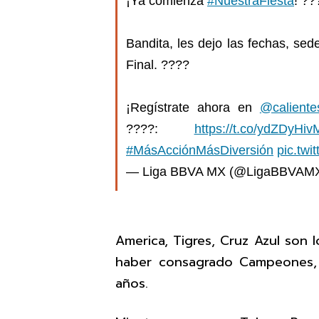
¡Ya comienza
#NuestraFiesta
! ??
Bandita, les dejo las fechas, sed
Final. ????
¡Regístrate ahora en
@caliente
????:
https://t.co/ydZDyHiv
#MásAcciónMásDiversión
pic.tw
— Liga BBVA MX (@LigaBBVAM
America, Tigres, Cruz Azul son
haber consagrado Campeones, l
años.