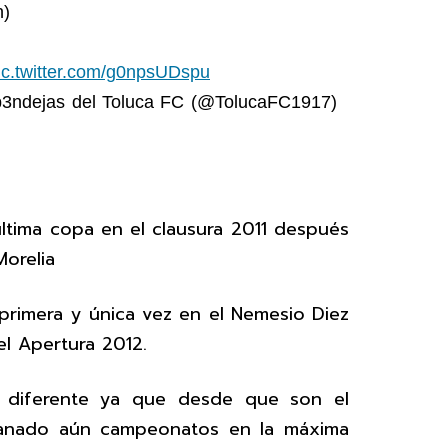
n)
ic.twitter.com/g0npsUDspu
p3ndejas del Toluca FC (@TolucaFC1917)
última copa en el clausura 2011 después
Morelia
primera y única vez en el Nemesio Diez
del Apertura 2012.
s diferente ya que desde que son el
ganado aún campeonatos en la máxima