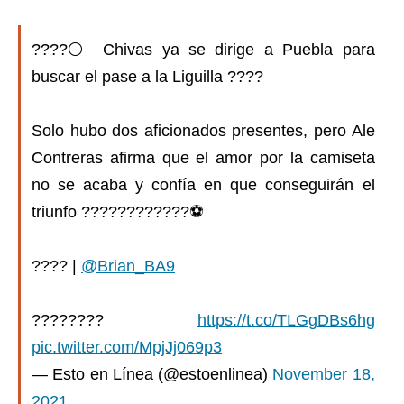
????⚪️ Chivas ya se dirige a Puebla para
buscar el pase a la Liguilla ????
Solo hubo dos aficionados presentes, pero Ale
Contreras afirma que el amor por la camiseta
no se acaba y confía en que conseguirán el
triunfo ????️????????⚽️
???? |
@Brian_BA9
????????
https://t.co/TLGgDBs6hg
pic.twitter.com/MpjJj069p3
— Esto en Línea (@estoenlinea)
November 18,
2021