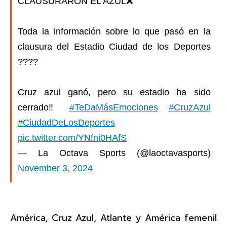
CLAUSURARON EL AZUL❌
Toda la información sobre lo que pasó en la
clausura del Estadio Ciudad de los Deportes
????️
Cruz azul ganó, pero su estadio ha sido
cerrado‼️
#TeDaMásEmociones
#CruzAzul
#CiudadDeLosDeportes
pic.twitter.com/YNfni0HAfS
— La Octava Sports (@laoctavasports)
November 3, 2024
América, Cruz Azul, Atlante y América femenil