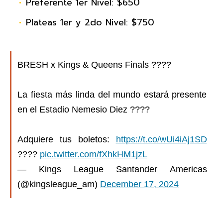
Preferente 1er Nivel: $650
Plateas 1er y 2do Nivel: $750
BRESH x Kings & Queens Finals ????​
La fiesta más linda del mundo estará presente
en el Estadio Nemesio Diez ????️​
Adquiere tus boletos:
https://t.co/wUi4iAj1SD
????️
pic.twitter.com/fXhkHM1jzL
— Kings League Santander Americas
(@kingsleague_am)
December 17, 2024