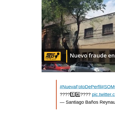
#NuevaFotoDePerfil
#SOM
????1️⃣4️⃣????
pic.twitter
— Santiago Baños Reyna