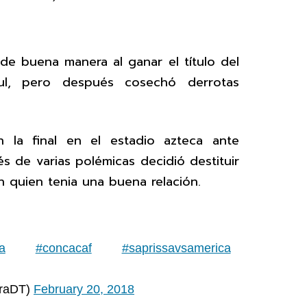
de buena manera al ganar el título del
ul, pero después cosechó derrotas
n la final en el estadio azteca ante
 de varias polémicas decidió destituir
n quien tenia una buena relación.
a
#concacaf
#saprissavsamerica
eraDT)
February 20, 2018