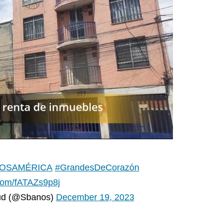
OSAMÉRICA
#GrandesDeCorazón
.com/fATAZs9p8j
ud (@Sbanos)
December 19, 2023