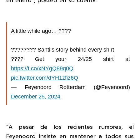
en enero”, posteó en su cuenta.
A little while ago… ????
???????? Santi’s story behind every shirt
???? Get your 24/25 shirt at
https://t.co/xNYgQ89q0Q
pic.twitter.com/dYH1zfiz6Q
— Feyenoord Rotterdam (@Feyenoord)
December 25, 2024
“A pesar de los recientes rumores, el
Feyenoord insiste en mantener a todos sus