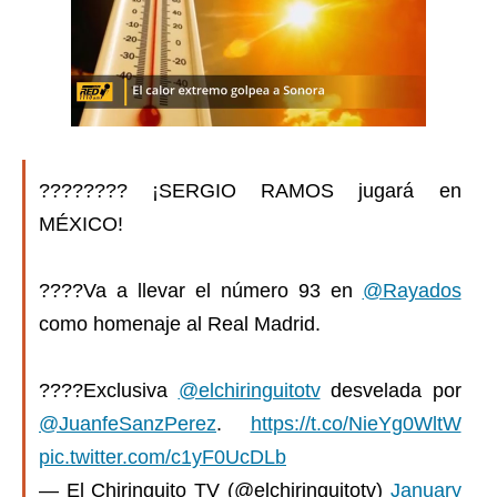
???????? ¡SERGIO RAMOS jugará en
MÉXICO!
????Va a llevar el número 93 en
@Rayados
como homenaje al Real Madrid.
????Exclusiva
@elchiringuitotv
desvelada por
@JuanfeSanzPerez
.
https://t.co/NieYg0WltW
pic.twitter.com/c1yF0UcDLb
— El Chiringuito TV (@elchiringuitotv)
January