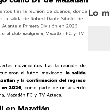
rgo como DT de Mazatlán
Lo m
ientos tras la reunión de dueños, donde
: la salida de Robert Dante Siboldi de
 Atlante a Primera División en 2026,
re el club azulgrana, Mazatlán FC y TV
ertes movimientos tras la reunión de
cudieron al futbol mexicano:
la salida
azatlán
y la
confirmación del regreso
n en 2026
, como parte de un acuerdo
ana, Mazatlán FC y TV Azteca.
di en Mazatlán