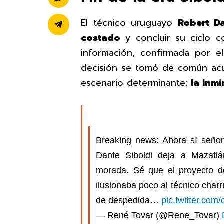
El técnico uruguayo
Robert Da
costado
y concluir su ciclo 
información, confirmada por el
decisión se tomó de común acu
escenario determinante:
la inm
Breaking news: Ahora sï señ
Dante Siboldi deja a Mazatl
morada. Sé que el proyecto d
ilusionaba poco al técnico char
de despedida…
pic.twitter.co
— René Tovar (@Rene_Tovar)