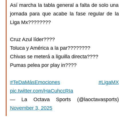
Así marcha la tabla general a falta de solo una
jornada para que acabe la fase regular de la
Liga Mx????????
Cruz Azul líder????
Toluca y América a la par????????
Chivas se meterá a liguilla directa????
Pumas pelea por play in????
#TeDaMásEmociones
#LigaMX
pic.twitter.com/HaCuhccRIa
— La Octava Sports (@laoctavasports)
November 3, 2025