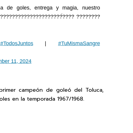
 de goles, entrega y magia, nuestro
 ????????????????????????́???? ????????
!
#TodosJuntos
|
#TuMismaSangre
ber 11, 2024
primer campeón de goleó del Toluca,
oles en la temporada 1967/1968.