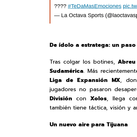
????
#TeDaMasEmociones
pic.t
— La Octava Sports (@laoctavas
De ídolo a estratega: un paso
Tras colgar los botines,
Abreu
Sudamérica
. Más recientement
Liga de Expansión MX
, don
jugadores no pasaron desaper
División
con
Xolos
, llega c
también tiene táctica, visión y a
Un nuevo aire para Tijuana