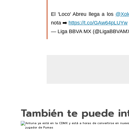
El 'Loco' Abreu llega a los
@Xol
nota ➡️
https://t.co/GAw64pLUYw
— Liga BBVA MX (@LigaBBVAM
También te puede in