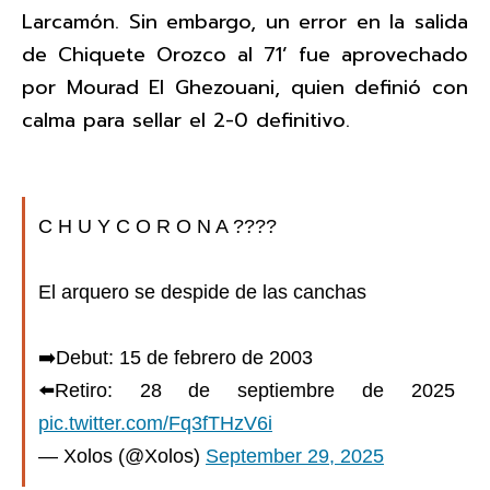
Larcamón. Sin embargo, un error en la salida
de Chiquete Orozco al 71’ fue aprovechado
por Mourad El Ghezouani, quien definió con
calma para sellar el 2-0 definitivo.
C H U Y C O R O N A ????
El arquero se despide de las canchas
➡️Debut: 15 de febrero de 2003
⬅️Retiro: 28 de septiembre de 2025
pic.twitter.com/Fq3fTHzV6i
— Xolos (@Xolos)
September 29, 2025