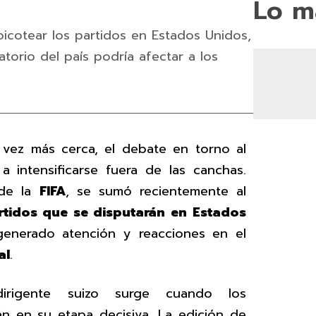
Lo m
oicotear los partidos en Estados Unidos,
atorio del país podría afectar a los
 vez más cerca, el debate en torno al
intensificarse fuera de las canchas.
 de la
FIFA
, se sumó recientemente al
rtidos que se disputarán en
Estados
enerado atención y reacciones en el
al
.
dirigente suizo surge cuando los
án en su etapa decisiva. La edición de