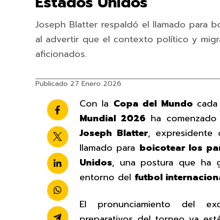
Estados Unidos
Joseph Blatter respaldó el llamado para b
al advertir que el contexto político y migr
aficionados.
Publicado 27 Enero 2026
Con la
Copa del Mundo
cada
Mundial 2026
ha comenzado a 
Joseph Blatter
, expresidente
llamado para
boicotear los pa
Unidos
, una postura que ha g
entorno del
futbol internacion
El pronunciamiento del ex
preparativos del torneo ya est